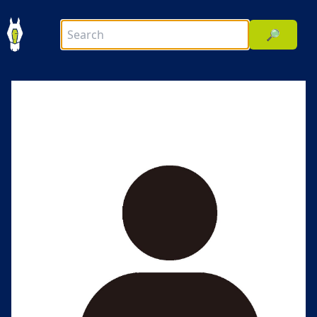
🔎
前へ
次へ