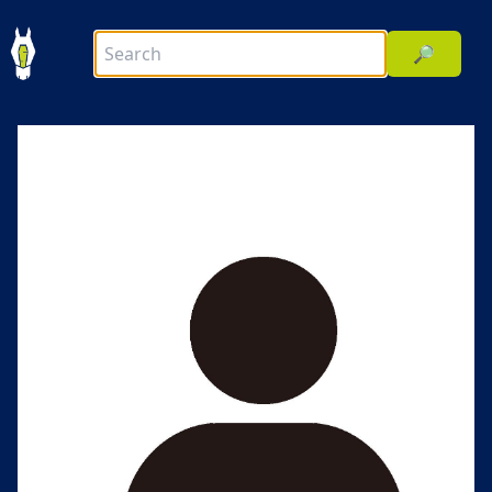
🔎
前へ
次へ