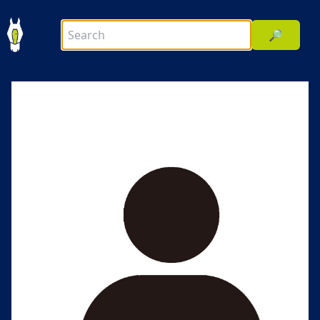
🔎
前へ
次へ