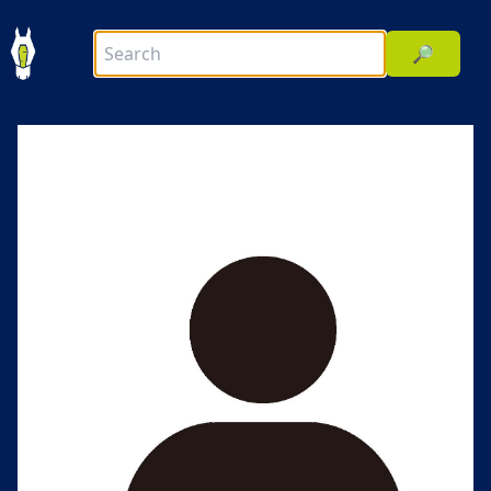
🔎
前へ
次へ