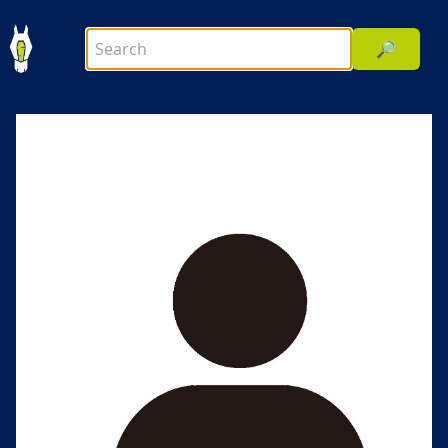
🔎
前へ
次へ