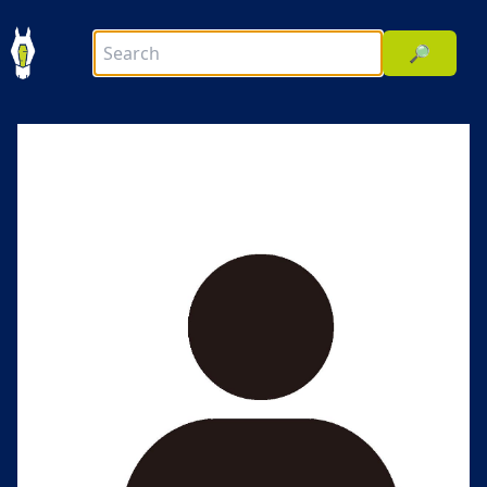
🔎
前へ
次へ