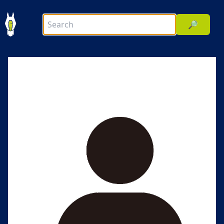
🔎
前へ
次へ