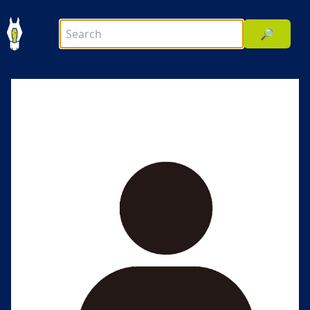
🔎
前へ
次へ