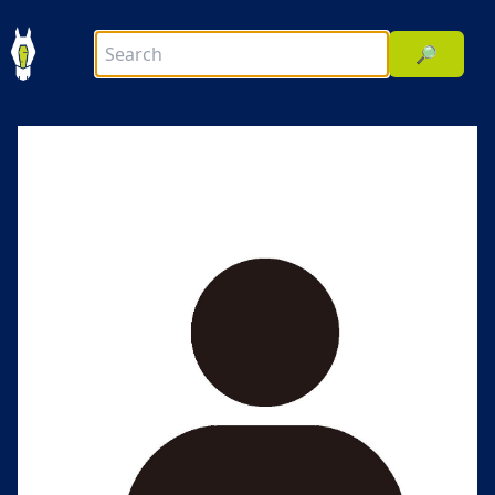
🔎
前へ
次へ