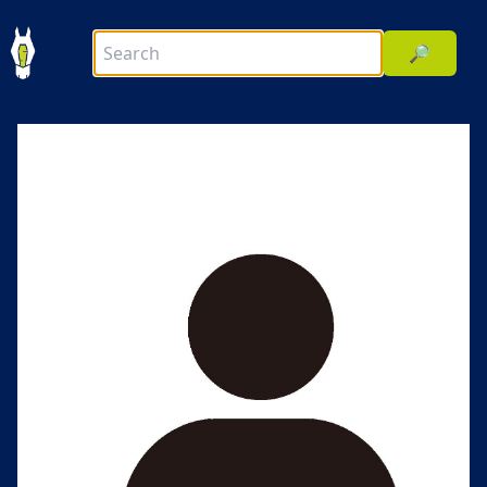
🔎
前へ
次へ