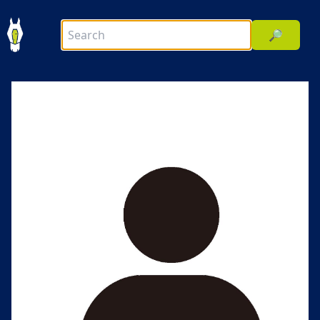
🔎
前へ
次へ