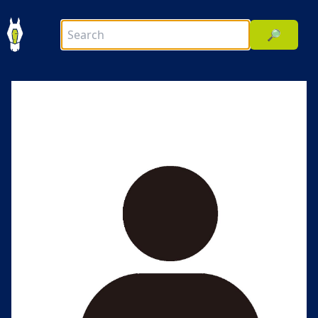
🔎
前へ
次へ