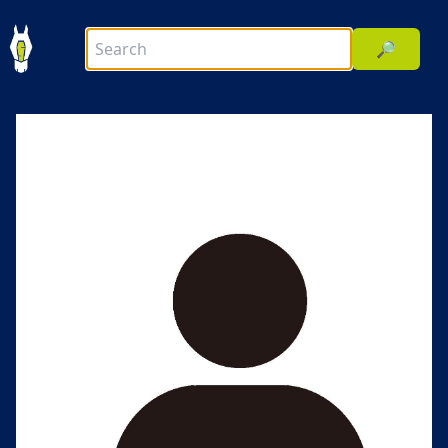
🔎
前へ
次へ