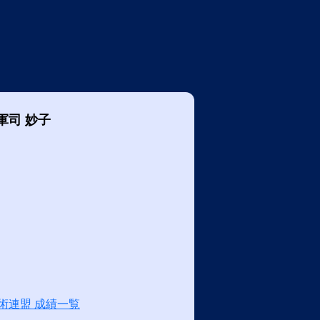
軍司 妙子
術連盟 成績一覧