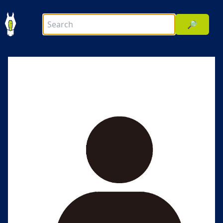
🔎
前へ
次へ