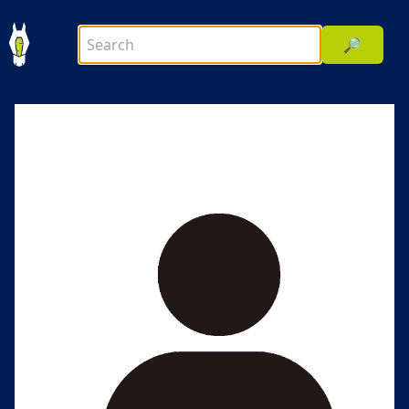
🔎
前へ
次へ