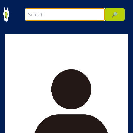
🔎
前へ
次へ