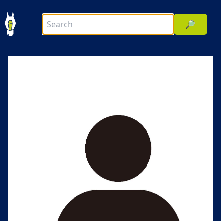
🔎
前へ
次へ