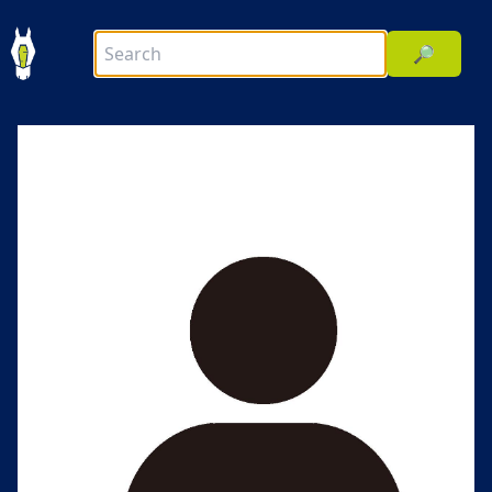
🔎
前へ
次へ