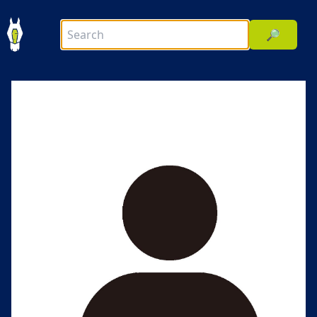
🔎
前へ
次へ