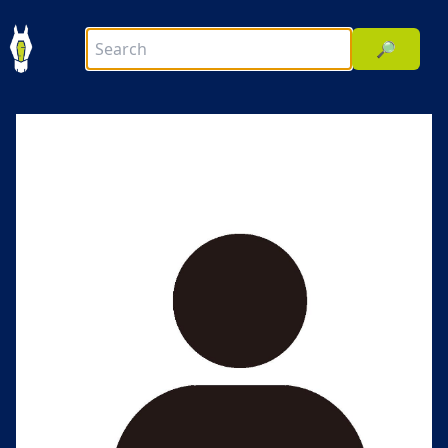
🔎
前へ
次へ