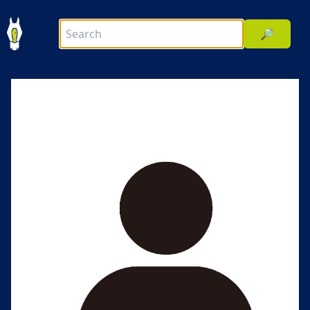
🔎
前へ
次へ