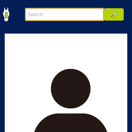
🔎
前へ
次へ