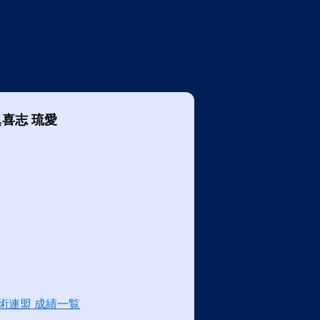
眞喜志 琉愛
術連盟 成績一覧