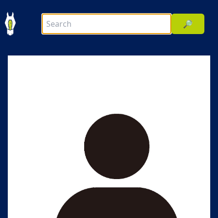
🔎
前へ
次へ