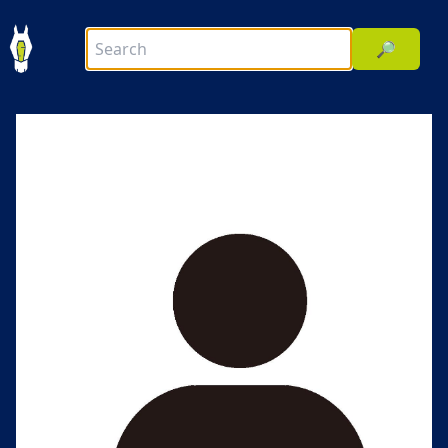
🔎
前へ
次へ