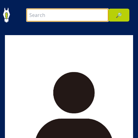
🔎
前へ
次へ