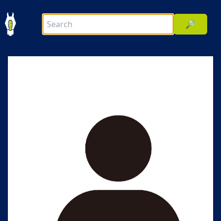
🔎
前へ
次へ