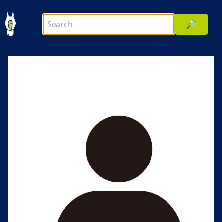
🔎
前へ
次へ