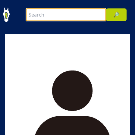
🔎
前へ
次へ