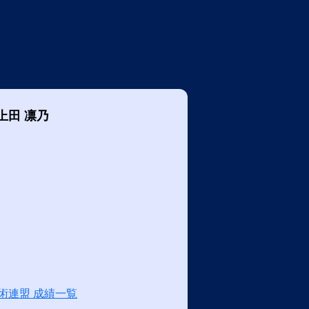
上田 凛乃
術連盟 成績一覧