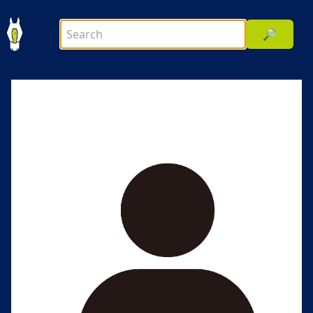
🔎
前へ
次へ