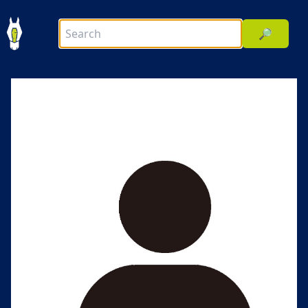
🔎
前へ
次へ