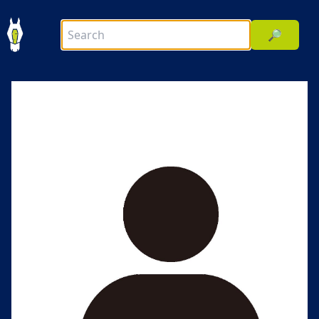
🔎
前へ
次へ