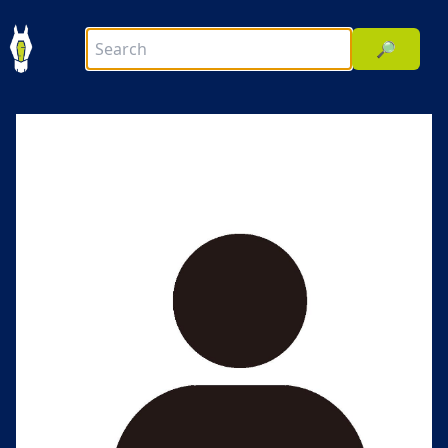
🔎
前へ
次へ