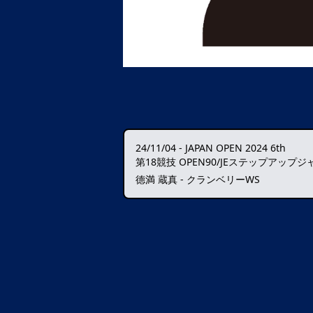
24/11/04
-
JAPAN OPEN 2024 6th
第18競技 OPEN90/JEステップアップジ
德満 蔵真 - クランベリーWS
データ読込中・・・️