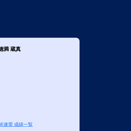
德満 蔵真
術連盟 成績一覧