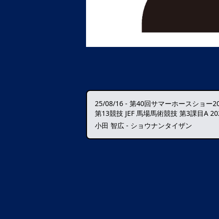
25/08/16
-
第40回サマーホースショー20
第13競技 JEF 馬場馬術競技 第3課目A 2
小田 智広 - ショウナンタイザン
データ読込中・・・️