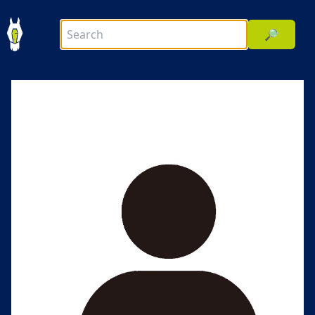
🔎
前へ
次へ