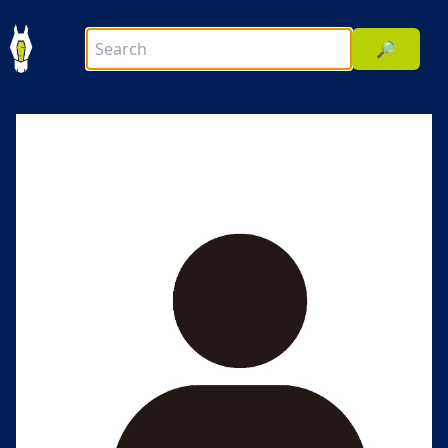
🔎
前へ
次へ