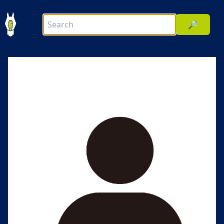
🔎
前へ
次へ