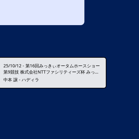
25/10/12
-
第16回みっきぃオータムホースショー
第9競技 株式会社NTTファシリティーズ杯 みっきぃジャンプM-C PartⅡ
中本 譲 - ハディラ