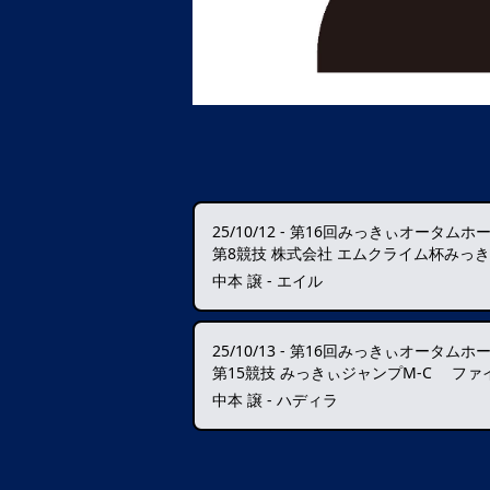
25/10/12
-
第16回みっきぃオータムホ
中本 譲 - エイル
25/10/13
-
第16回みっきぃオータムホ
第15競技 みっきぃジャンプM-C ファ
中本 譲 - ハディラ