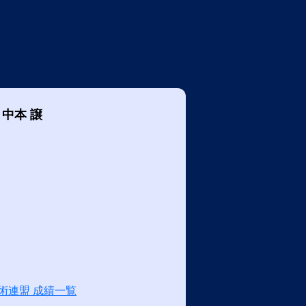
中本 譲
術連盟 成績一覧