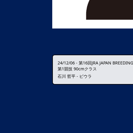
24/12/06
-
第16回JRA JAPAN BREEDING HOR
第1競技 90cmクラス
石川 哲平 - ビウラ
データ読込中・・・️