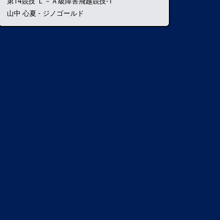
第14競技 Ｌ－Ａ級障害飛越競技-1
山中 心夏 - ジノゴールド