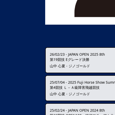
26/02/23
-
JAPAN OPEN 2025 8th
第19競技 Eグレード決勝
山中 心夏 - ジノゴールド
25/07/04
-
2025 Fuji Horse Show Summer Grand
第4競技 Ｌ－Ａ級障害飛越競技
山中 心夏 - ジノゴールド
25/02/24
-
JAPAN OPEN 2024 8th