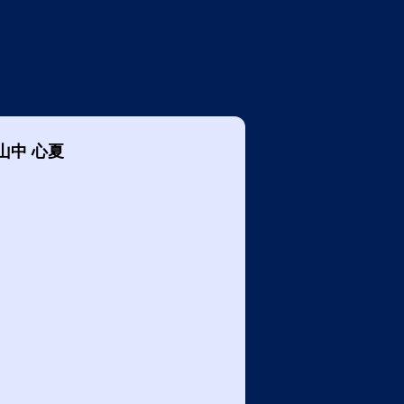
山中 心夏