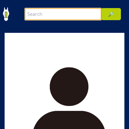
🔎
前へ
次へ