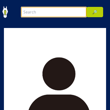
🔎
前へ
次へ