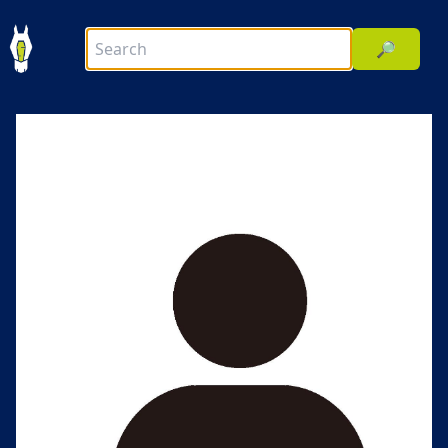
🔎
前へ
次へ