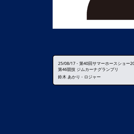
25/08/17
-
第40回サマーホースショー20
第46競技 ジムカーナグランプリ
鈴木 あかり - ロジャー
データ読込中・・・️