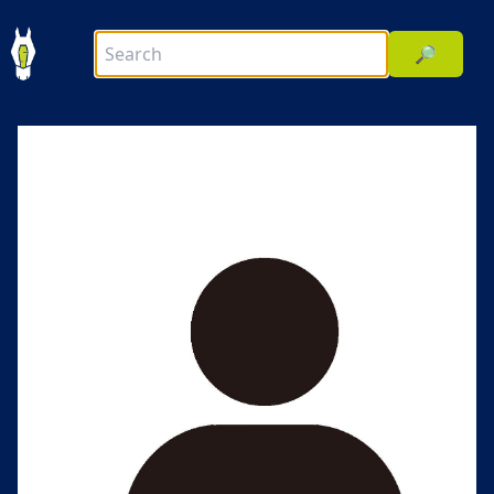
🔎
前へ
次へ