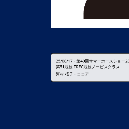
25/08/17
-
第40回サマーホースショー20
第51競技 TREC競技ノービスクラス
河村 桜子 - ココア
データ読込中・・・️