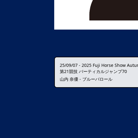
25/09/07
-
2025 Fuji Horse Show Autumn Grand 
第21競技 バーティカルジャンプ70
山内 奈優 - ブルーバロール
データ読込中・・・️